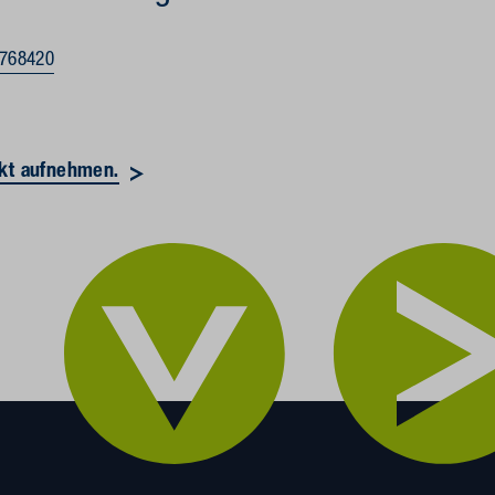
4768420
akt aufnehmen.