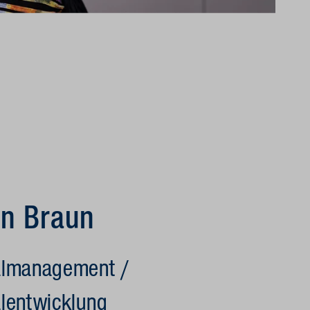
in Braun
almanagement /
lentwicklung