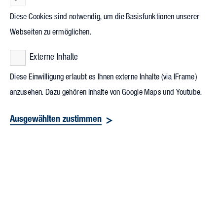
Diese Cookies sind notwendig, um die Basisfunktionen unserer
Webseiten zu ermöglichen.
Externe Inhalte
Diese Einwilligung erlaubt es Ihnen externe Inhalte (via IFrame)
Systemdruck im Krankenhausbau:
anzusehen. Dazu gehören Inhalte von Google Maps und Youtube.
Zukunftsfähige Gebäude senken
Kosten und sichern die Versorgung
Ausgewählten zustimmen