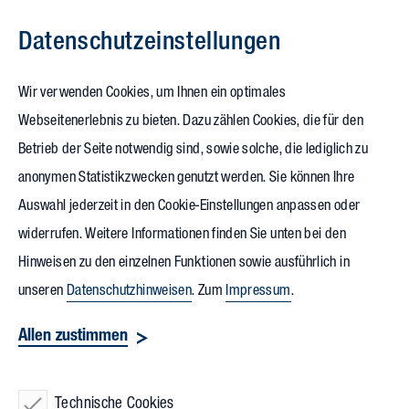
Datenschutz­einstellungen
Zum Inhalt springen
Wir verwenden Cookies, um Ihnen ein optimales
Blog
Webseitenerlebnis zu bieten. Dazu zählen Cookies, die für den
Betrieb der Seite notwendig sind, sowie solche, die lediglich zu
Aktuelle Trends und Themen rund
anonymen Statistikzwecken genutzt werden. Sie können Ihre
um nachhaltiges Planen und Bauen.
Auswahl jederzeit in den Cookie-Einstellungen anpassen oder
widerrufen. Weitere Informationen finden Sie unten bei den
Hinweisen zu den einzelnen Funktionen sowie ausführlich in
unseren
Datenschutzhinweisen
. Zum
Impressum
.
Allen zustimmen
Technische Cookies