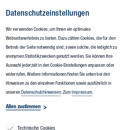
Datenschutz­einstellungen
Zum Inhalt springen
Wir verwenden Cookies, um Ihnen ein optimales
Webseitenerlebnis zu bieten. Dazu zählen Cookies, die für den
Gebäude für den
Betrieb der Seite notwendig sind, sowie solche, die lediglich zu
anonymen Statistikzwecken genutzt werden. Sie können Ihre
Gesundheits­sektor:
Auswahl jederzeit in den Cookie-Einstellungen anpassen oder
Wissen, worauf es ankommt
widerrufen. Weitere Informationen finden Sie unten bei den
Hinweisen zu den einzelnen Funktionen sowie ausführlich in
Ob Krankenhaus, ambulantes
unseren
Datenschutzhinweisen
. Zum
Impressum
.
Gesundheitszentrum oder
Allen zustimmen
Pflegeeinrichtung: Um einen
leistungsstarken Betrieb und die
Technische Cookies