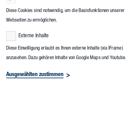
bestmögliche Versorgung der Patienten
Diese Cookies sind notwendig, um die Basisfunktionen unserer
zu garantieren, sind Unternehmen aus
Webseiten zu ermöglichen.
dem Gesundheitssektor auf maximal
effiziente und reibungslos
Externe Inhalte
funktionierende Prozesse angewiesen.
Diese Einwilligung erlaubt es Ihnen externe Inhalte (via IFrame)
Gleichzeitig muss die Sicherheit der
anzusehen. Dazu gehören Inhalte von Google Maps und Youtube.
Patienten und der Mitarbeitenden zu
Ausgewählten zustimmen
jeder Zeit gewährleistet sein. Gefragt
sind Gebäude, die genau diesen
Anforderungen gerecht werden, eine
flexible Raumnutzung ermöglichen,
Patienten höchsten Komfort und
Mitarbeitenden eine moderne