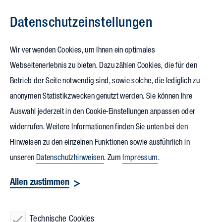
Datenschutz­einstellungen
Zum Inhalt springen
Wir verwenden Cookies, um Ihnen ein optimales
Webseitenerlebnis zu bieten. Dazu zählen Cookies, die für den
Homeoffice, Büro
Betrieb der Seite notwendig sind, sowie solche, die lediglich zu
anonymen Statistikzwecken genutzt werden. Sie können Ihre
oder beides?
Energie und
Auswahl jederzeit in den Cookie-Einstellungen anpassen oder
Ressourcen sparen klappt
widerrufen. Weitere Informationen finden Sie unten bei den
überall
Hinweisen zu den einzelnen Funktionen sowie ausführlich in
unseren
Datenschutzhinweisen
. Zum
Impressum
.
Wer wegen der Corona-Pandemie mehr
Allen zustimmen
zu Hause arbeitet, hat einen höheren
Energie- und Wasserverbrauch. Das
Technische Cookies