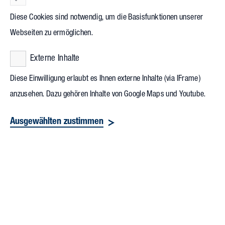
haben viele schon im vergangegen Jahr
Diese Cookies sind notwendig, um die Basisfunktionen unserer
anhand ihrer Nebenkosten
Webseiten zu ermöglichen.
festgestellt. Laptop, Desktop-PC, Monitor
Externe Inhalte
und Schreibtischleuchte sind beim
Arbeiten zuhause im Dauereinsatz. Das
Diese Einwilligung erlaubt es Ihnen externe Inhalte (via IFrame)
anzusehen. Dazu gehören Inhalte von Google Maps und Youtube.
Mittagessen in der eigenen Küche
kochen anstelle des Kantinenbesuchs,
Ausgewählten zustimmen
Kaffeepausen und Geschirrspülen, all
das kostet Strom und Wasser.
Bemerkbar machen sich auch längeres
Heizen, häufigeres Lüften und die
Nutzung des eigenen Badezimmers.