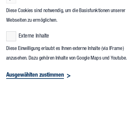
Ziel der Bundesregierung. Entscheidend
Diese Cookies sind notwendig, um die Basisfunktionen unserer
in der Pflicht steht dabei die Bau- und
Webseiten zu ermöglichen.
Immobilienwirtschaft, gehen doch
Externe Inhalte
derzeit mindestens 35 Prozent aller
Treibhausgasemissionen auf ihr Konto.
Diese Einwilligung erlaubt es Ihnen externe Inhalte (via IFrame)
Was Planer und Bauherren bei der
anzusehen. Dazu gehören Inhalte von Google Maps und Youtube.
energetischen Ertüchtigung von
Ausgewählten zustimmen
Industrie- und Gewerbegebäuden häufig
nicht berücksichtigen, ist die
Prozessenergie. Und dass, obwohl
Produktionsanlagen, Rechenzentren und
Co. vergleichsweise viel Energie
verschlingen. Sie wirken wie ein