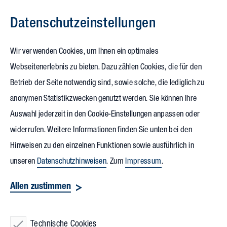
Datenschutz­einstellungen
Zum Inhalt springen
Wir verwenden Cookies, um Ihnen ein optimales
Webseitenerlebnis zu bieten. Dazu zählen Cookies, die für den
Klimaneutrale
Betrieb der Seite notwendig sind, sowie solche, die lediglich zu
anonymen Statistikzwecken genutzt werden. Sie können Ihre
Gebäude:
Rückgewinnung
Auswahl jederzeit in den Cookie-Einstellungen anpassen oder
der Prozessenergie ist Schlüssel
widerrufen. Weitere Informationen finden Sie unten bei den
zum Erfolg
Hinweisen zu den einzelnen Funktionen sowie ausführlich in
unseren
Datenschutzhinweisen
. Zum
Impressum
.
Allen zustimmen
Spätestens 2045 soll Deutschland
klimaneutral sein, so das ambitionierte
Technische Cookies