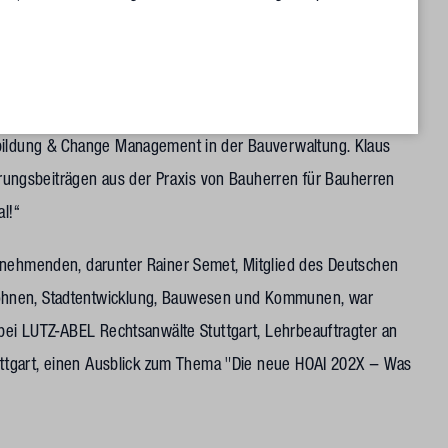
: buildingSMART Deutschland
Wohnen Baden-Württemberg präsentierte anhand eines
hemen waren die Umsetzung, Erfahrungen und Vergabe mit
rbildung & Change Management in der Bauverwaltung. Klaus
ahrungsbeiträgen aus der Praxis von Bauherren für Bauherren
al!“
ilnehmenden, darunter Rainer Semet, Mitglied des Deutschen
ohnen, Stadtentwicklung, Bauwesen und Kommunen, war
 bei LUTZ-ABEL Rechtsanwälte Stuttgart, Lehrbeauftragter an
Stuttgart, einen Ausblick zum Thema "Die neue HOAI 202X – Was