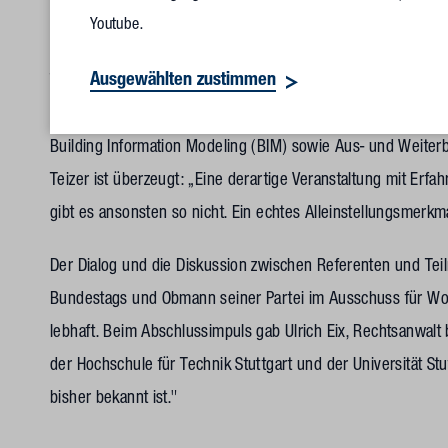
Bildquelle
Youtube.
Ausgewählten zustimmen
Thomas Götz vom Ministerium für Landesentwicklung und 
Demobeispiels direkt live das Virtuelle Bauamt. Weitere T
Building Information Modeling (BIM) sowie Aus- und Weite
Teizer ist überzeugt: „Eine derartige Veranstaltung mit Erf
gibt es ansonsten so nicht. Ein echtes Alleinstellungsmerkm
Der Dialog und die Diskussion zwischen Referenten und Te
Bundestags und Obmann seiner Partei im Ausschuss für W
lebhaft. Beim Abschlussimpuls gab Ulrich Eix, Rechtsanwalt
der Hochschule für Technik Stuttgart und der Universität 
bisher bekannt ist."