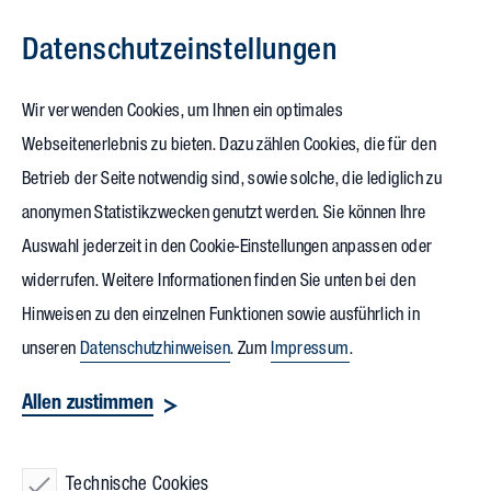
Datenschutz­einstellungen
Zum Inhalt springen
Wir verwenden Cookies, um Ihnen ein optimales
Webseitenerlebnis zu bieten. Dazu zählen Cookies, die für den
08.08.2023
Betrieb der Seite notwendig sind, sowie solche, die lediglich zu
Alex Cosmetic legt Grundstein für
anonymen Statistikzwecken genutzt werden. Sie können Ihre
Auswahl jederzeit in den Cookie-Einstellungen anpassen oder
klimafreundlichen
Neubau
widerrufen. Weitere Informationen finden Sie unten bei den
Hinweisen zu den einzelnen Funktionen sowie ausführlich in
Das familiengeführte Unternehmen
Alex Cosmetic
mit Sitz in
unseren
Datenschutzhinweisen
. Zum
Impressum
.
Essen investiert in weiteres Wachstum und legte den
Allen zustimmen
Grundstein für seine neue, maßgeschneiderte Arbeitswelt im
Stadtteil Nordviertel. Bauherr und Geschäftsführer Bartosz
Godecki feierte gemeinsam mit Oberbürgermeister Thomas
Technische Cookies