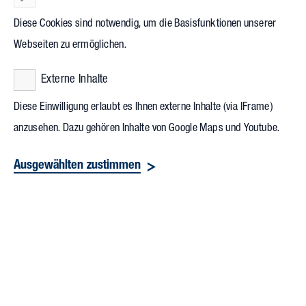
Kufen, Johannes Bettsteller, Partner und Geschäftsführer bei
Diese Cookies sind notwendig, um die Basisfunktionen unserer
Vollack, und weiteren Gästen. Er ist überzeugt: „Mit der
Webseiten zu ermöglichen.
Investition in einen neuen Standort erweitern wir unsere
Externe Inhalte
Kapazitäten deutlich und schaffen mittel- bis langfristig die
Möglichkeit, nachhaltig zu wachsen.“
Diese Einwilligung erlaubt es Ihnen externe Inhalte (via IFrame)
anzusehen. Dazu gehören Inhalte von Google Maps und Youtube.
Ausgewählten zustimmen