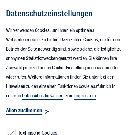
Datenschutz­einstellungen
Zum Inhalt springen
Wir verwenden Cookies, um Ihnen ein optimales
Webseitenerlebnis zu bieten. Dazu zählen Cookies, die für den
04.07.2023
Betrieb der Seite notwendig sind, sowie solche, die lediglich zu
Autohausgruppe Geisser feiert
anonymen Statistikzwecken genutzt werden. Sie können Ihre
Auswahl jederzeit in den Cookie-Einstellungen anpassen oder
Neubau in Leimen mit
Open
widerrufen. Weitere Informationen finden Sie unten bei den
Day
Hinweisen zu den einzelnen Funktionen sowie ausführlich in
unseren
Datenschutzhinweisen
. Zum
Impressum
.
Beim „Open Day“ am vergangenen Samstag hatten
Allen zustimmen
Kundinnen und Kunden Gelegenheit, die neuen, Räume der
Autohausgruppe Geisser
in Leimen kennenzulernen.
Anlässlich der Veranstaltung sagte Stefan Geisser, Bauherr
Technische Cookies