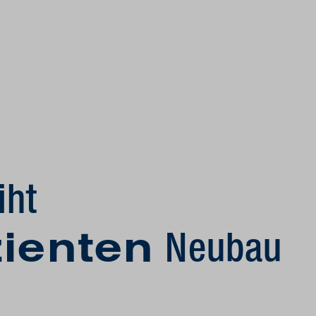
iht
zienten
Neubau