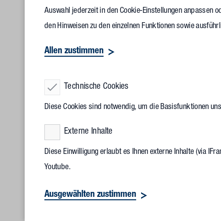
Auswahl jederzeit in den Cookie-Einstellungen anpassen od
den Hinweisen zu den einzelnen Funktionen sowie ausführl
Allen zustimmen
Technische Cookies
V.l.: Heiko
Diese Cookies sind notwendig, um die Basisfunktionen un
Dorothee K
Externe Inhalte
Diese Einwilligung erlaubt es Ihnen externe Inhalte (via I
Das zweigeschossige Produktionsgebäude mit einer Bruttog
Youtube.
gebauten Erdgeschoss Raum für Anlieferung, Brötchenproduk
klassischer und leichter Hallenbauweise konstruiert wurde,
Ausgewählten zustimmen
Partner bei Vollack West, veranschaulichte den Gästen da