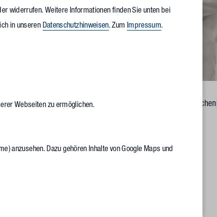
er widerrufen. Weitere Informationen finden Sie unten bei
ich in unseren
Datenschutzhinweisen
. Zum
Impressum
.
 Hensing, Partner Vollack West, übergibt das Zertifikat zur Kunstsche
serer Webseiten zu ermöglichen.
ortenkamp-Pass und Christoph Pass
Frame) anzusehen. Dazu gehören Inhalte von Google Maps und
eschossfläche von 1.100 Quadratmetern bietet im massiv
tion, Konditorei und Kühlzellen. Im Obergeschoss, das in
 entstanden Büro-, Sozial- und Schulungsräume. Heiko Hensing,
s Energiekonzept: „Eine Wärmerückgewinnungsanlage sorgt