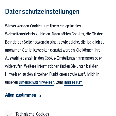
Datenschutz­einstellungen
Zum Inhalt springen
Wir verwenden Cookies, um Ihnen ein optimales
Webseitenerlebnis zu bieten. Dazu zählen Cookies, die für den
01.12.2025
Betrieb der Seite notwendig sind, sowie solche, die lediglich zu
BIM World MUNICH:
anonymen Statistikzwecken genutzt werden. Sie können Ihre
Auswahl jederzeit in den Cookie-Einstellungen anpassen oder
Digitalisierung als Bauplan für
widerrufen. Weitere Informationen finden Sie unten bei den
die Zukunft
Hinweisen zu den einzelnen Funktionen sowie ausführlich in
unseren
Datenschutzhinweisen
. Zum
Impressum
.
Das ICM - International Congress Center München war am 26.
Allen zustimmen
und 27. November 2025 internationaler Treffpunkt für die
Digitalisierung der Bau-, Immobilien- und Facility
Technische Cookies