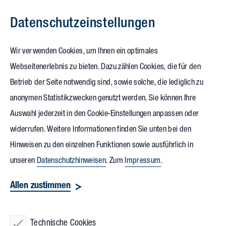
Datenschutz­einstellungen
Zum Inhalt springen
Wir verwenden Cookies, um Ihnen ein optimales
Webseitenerlebnis zu bieten. Dazu zählen Cookies, die für den
20.06.2024
Betrieb der Seite notwendig sind, sowie solche, die lediglich zu
Carsten Kipper erhält
anonymen Statistikzwecken genutzt werden. Sie können Ihre
Auswahl jederzeit in den Cookie-Einstellungen anpassen oder
Nebenius-Nadel
der IHK
widerrufen. Weitere Informationen finden Sie unten bei den
Karlsruhe
Hinweisen zu den einzelnen Funktionen sowie ausführlich in
unseren
Datenschutzhinweisen
. Zum
Impressum
.
Ohne die Unterstützung ehrenamtlicher Prüferinnen und
Allen zustimmen
Prüfer wäre das duale Ausbildungssystem in Deutschland
nicht umsetzbar. Jährlich mehr als 10.000 Prüfungen nehmen
Technische Cookies