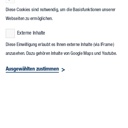
diese bei der
IHK Karlsruhe
ab. Sie begleiten junge
Diese Cookies sind notwendig, um die Basisfunktionen unserer
Menschen bei ihren Abschlussprüfungen und testen das
Webseiten zu ermöglichen.
Wissen von Weiterbildungsabsolventen. IHK-Präsident
Wolfgang Grenke und IHK-Hauptgeschäftsführer Dr. Arne
Externe Inhalte
Rudolph ehrten nun die verlässlichen, langjährigen
Diese Einwilligung erlaubt es Ihnen externe Inhalte (via IFrame)
Engagierten für ihre Prüfertätigkeit mit den Nebenius-Nadeln
anzusehen. Dazu gehören Inhalte von Google Maps und Youtube.
in Bronze, Silber und Gold.
Ausgewählten zustimmen