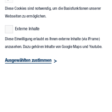
in Wien eindeutig die Handschrift des Baumeisters und
Diese Cookies sind notwendig, um die Basisfunktionen unserer
Malers.
Webseiten zu ermöglichen.
Externe Inhalte
Diese Einwilligung erlaubt es Ihnen externe Inhalte (via IFrame)
anzusehen. Dazu gehören Inhalte von Google Maps und Youtube.
Ausgewählten zustimmen
Die Fassadengestaltung des Hundertwasserhauses trägt