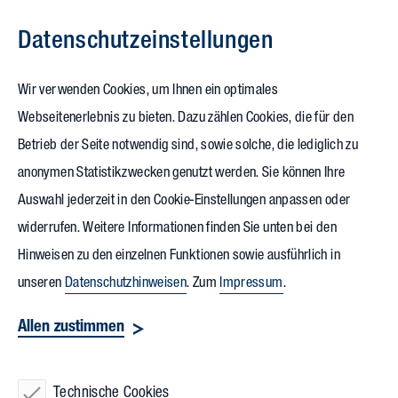
Datenschutz­einstellungen
Zum Inhalt springen
Wir verwenden Cookies, um Ihnen ein optimales
Webseitenerlebnis zu bieten. Dazu zählen Cookies, die für den
06.03.2025
Betrieb der Seite notwendig sind, sowie solche, die lediglich zu
Fassadengestaltung
anonymen Statistikzwecken genutzt werden. Sie können Ihre
Auswahl jederzeit in den Cookie-Einstellungen anpassen oder
als Ausdruck der Corporate
widerrufen. Weitere Informationen finden Sie unten bei den
Identity
Hinweisen zu den einzelnen Funktionen sowie ausführlich in
unseren
Datenschutzhinweisen
. Zum
Impressum
.
Markante Architektur und ganz besonders prägnante
Allen zustimmen
Fassaden können Gebäude weltberühmt machen. So trägt die
farbenfrohe Fassadengestaltung des Hundertwasserhauses
Technische Cookies