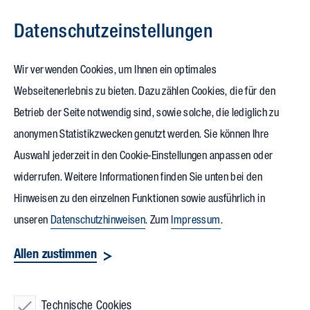
Datenschutz­einstellungen
Zum Inhalt springen
Wir verwenden Cookies, um Ihnen ein optimales
Webseitenerlebnis zu bieten. Dazu zählen Cookies, die für den
25.09.2021
Betrieb der Seite notwendig sind, sowie solche, die lediglich zu
Filmfestival
Independent
anonymen Statistikzwecken genutzt werden. Sie können Ihre
Auswahl jederzeit in den Cookie-Einstellungen anpassen oder
Days:
Awardgala kürt Gewinner
widerrufen. Weitere Informationen finden Sie unten bei den
Hinweisen zu den einzelnen Funktionen sowie ausführlich in
Gänsehautmomente und Emotionen pur durften die
unseren
Datenschutzhinweisen
. Zum
Impressum
.
Besucherinnen und Besucher der diesjährigen
Independent
Allen zustimmen
Days Filmfestspiele
vom 22. bis 26. September in Karlsruhe
erleben. Das Programm umfasste mehr als 140 Filme aus 45
Ländern. Festivalleiter Dr. Oliver Langewitz betonte: „Wir
Technische Cookies