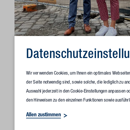
Datenschutz­einstell
Peter Kadur, Geschäftsführer der KADUR Gruppe, zusammen mit Jutt
Beirätin Vollack Gruppe
Wir verwenden Cookies, um Ihnen ein optimales Webseitene
der Seite notwendig sind, sowie solche, die lediglich zu 
Das Projekt wurde von der
KADUR Gruppe
entwickelt und w
Auswahl jederzeit in den Cookie-Einstellungen anpassen od
Bornemann, Geschäftsführer Vollack Ost: „Wir haben uns du
den Hinweisen zu den einzelnen Funktionen sowie ausführl
kennen und schätzen gelernt und ergänzen uns prima.“ Bere
Sachsens öffnen. Das nachhaltige und energieeffiziente Geb
Allen zustimmen
bedeutet eine Energieeinsparung von 60 Prozent, vergliche