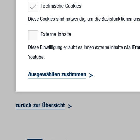
5.000 Quadratmetern garantieren den jeweiligen Mietern in
Technische Cookies
bis rund 750 Quadratmetern. 70 Prozent der Flächen sind ber
Diese Cookies sind notwendig, um die Basisfunktionen un
Ankermieter wird
Comcura Intensiv
aus Beelitz-Heilstätten 
Externe Inhalte
von Patienten in Berlin, Brandenburg und Sachsen spezialisi
Diese Einwilligung erlaubt es Ihnen externe Inhalte (via I
gesichert. Daneben stehen bereits weitere Mieter aus dem Be
Youtube.
Hinzu kommen Gewerbeflächen von bis zu 800 Quadratmetern,
Aufzüge, die auch für Liegendtransporte geeignet sind, un
Ausgewählten zustimmen
interne Erschließung. Die technische Ausrüstung bietet den 
zurück zur Übersicht