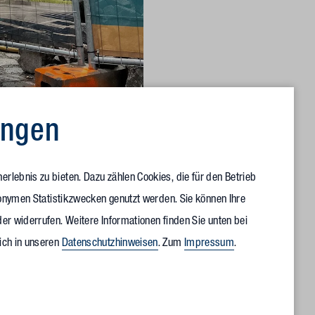
ungen
a Kraft, Gesellschafterin und
rlebnis zu bieten. Dazu zählen Cookies, die für den Betrieb
anonymen Statistikzwecken genutzt werden. Sie können Ihre
ird gemeinsam mit Vollack geplant und gebaut. Frank
er widerrufen. Weitere Informationen finden Sie unten bei
rch verschiedene erfolgreiche Projekte und Kooperationen
ich in unseren
Datenschutzhinweisen
. Zum
Impressum
.
its Mitte 2024 soll eines der modernsten Gesundheitszentren
äude wird im KfW-Effizienzhaus-Standard 40 erstellt, das
n mit einem konventionellen Bauwerk. Die Mietfläche von rund