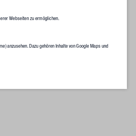
dividuelle Raumaufteilungen mit einer Flächengröße von 160
eits vermietet.
serer Webseiten zu ermöglichen.
sein, die als Pflegedienst auf Intensivpflege und Heimbeatmung
ert ist. Das Unternehmen hat sich drei von sechs Etagen
Frame) anzusehen. Dazu gehören Inhalte von Google Maps und
reich Physiotherapie, Orthopädie und Rehabilitation fest.
 32 Tiefgaragenstellplätze sowie Fahrradstellplätze. Zwei
d zwei unabhängige Treppenhäuser erlauben eine optimale
Mietern alle Möglichkeiten.