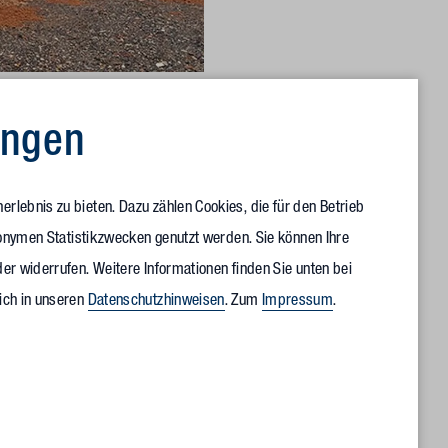
r der Stadt Eisfeld, Dr. Peter Traut,
ungen
 Geschäftsführer HARRY‘S, Tevis
ige Geschäftsführer von
owalske, Partner Vollack Ost
rlebnis zu bieten. Dazu zählen Cookies, die für den Betrieb
anonymen Statistikzwecken genutzt werden. Sie können Ihre
er widerrufen. Weitere Informationen finden Sie unten bei
u ein wichtiger Meilenstein. Wir können unsere
ich in unseren
Datenschutzhinweisen
. Zum
Impressum
.
e technologisch weiterentwickeln.“ Tevis Martin ergänzt:
 technologischen Fortschritt dar, der ein weiteres Wachstum
für die kommenden Jahre ermöglichen wird.“
 Vollack realisiert, wird in unmittelbarer Nähe des