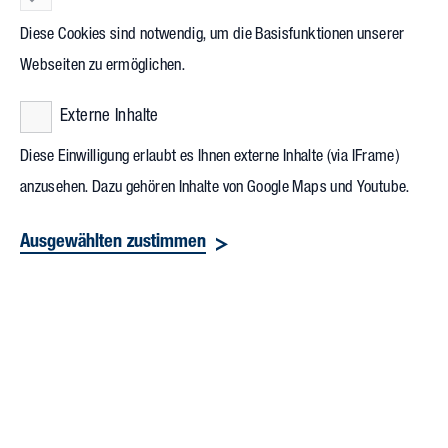
Standort in Raunheim den Grundstein für eine neue,
Diese Cookies sind notwendig, um die Basisfunktionen unserer
nachhaltige Produktionshalle mit einem Reinraum nach ISO-
Webseiten zu ermöglichen.
Norm und mit Lagerflächen – insgesamt rund 3.500
Externe Inhalte
Quadratmeter Bruttogeschossfläche. Am Festakt nahmen die
Mitarbeitenden des Unternehmens, Dorothee Herberich,
Diese Einwilligung erlaubt es Ihnen externe Inhalte (via IFrame)
Erste Stadträtin Raunheim, sowie David Rendel,
anzusehen. Dazu gehören Inhalte von Google Maps und Youtube.
Stadtverordnetenvorsteher Raunheim, und das Projektteam
Ausgewählten zustimmen
von Vollack teil.