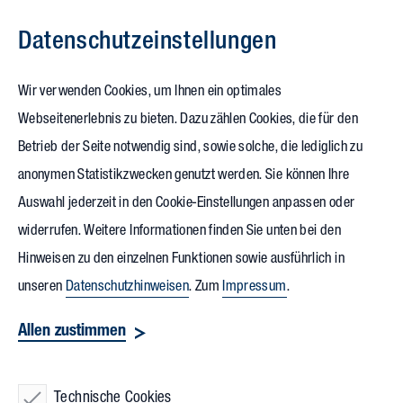
Datenschutz­einstellungen
Zum Inhalt springen
Wir verwenden Cookies, um Ihnen ein optimales
Webseitenerlebnis zu bieten. Dazu zählen Cookies, die für den
04.11.2022
Betrieb der Seite notwendig sind, sowie solche, die lediglich zu
IDE legt Grundstein für
anonymen Statistikzwecken genutzt werden. Sie können Ihre
Auswahl jederzeit in den Cookie-Einstellungen anpassen oder
nachhaltige
Produktionshalle
widerrufen. Weitere Informationen finden Sie unten bei den
Hinweisen zu den einzelnen Funktionen sowie ausführlich in
Integrated Dynamics Engineering (IDE)
ist eines der weltweit
unseren
Datenschutzhinweisen
. Zum
Impressum
.
führenden Unternehmen in der Entwicklung und Herstellung
Allen zustimmen
von Technologien in den Bereichen aktive und passive
Schwingungsreduzierung. Nun stehen die Zeichen auf
Wachstum: Gerade legte das Technologieunternehmen am
Technische Cookies