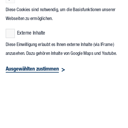
bedrohter Arten zusammenführen. Für diesen guten Zweck
Diese Cookies sind notwendig, um die Basisfunktionen unserer
erhielt die
Artenschutzstiftung Zoo Karlsruhe
zudem eine
Webseiten zu ermöglichen.
Spende in Höhe von 10.000 Euro. „Damit kommen wir
Externe Inhalte
unserem Ziel, biologische Vielfalt langfristig zu erhalten, ein
großes Stück näher“, ist Dr. Matthias Reinschmidt,
Diese Einwilligung erlaubt es Ihnen externe Inhalte (via IFrame)
Zoodirektor und Vorstand der Artenschutzstiftung Karlsruhe
anzusehen. Dazu gehören Inhalte von Google Maps und Youtube.
sicher. „Wir freuen uns, den Artenschutz nachhaltig zu
Ausgewählten zustimmen
unterstützen“, erklärte Reinhard Blaurock,
Geschäftsführender Gesellschafter von Vollack, „das Projekt
zeigt immer wieder neu, wie Mehrwert für alle entstehen
kann“.