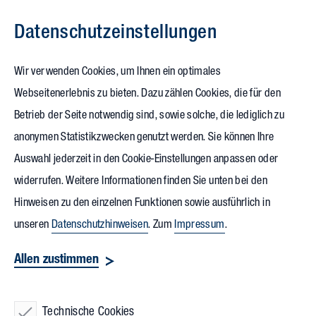
Datenschutz­einstellungen
Zum Inhalt springen
Wir verwenden Cookies, um Ihnen ein optimales
Webseitenerlebnis zu bieten. Dazu zählen Cookies, die für den
27.07.2022
Betrieb der Seite notwendig sind, sowie solche, die lediglich zu
Kunstprojekt:
Flusspferd für
anonymen Statistikzwecken genutzt werden. Sie können Ihre
Auswahl jederzeit in den Cookie-Einstellungen anpassen oder
Zoo in Karlsruhe
widerrufen. Weitere Informationen finden Sie unten bei den
Hinweisen zu den einzelnen Funktionen sowie ausführlich in
Der Zoo Karlsruhe begrüßte heute eine neue Mitbewohnerin:
unseren
Datenschutzhinweisen
. Zum
Impressum
.
die Skulptur „Blue“. Die Keramikfigur in Form eines
Allen zustimmen
Flusspferds ist Teil des Kunstprojekts
„Karlsruhe Multiple“
,
einer Kooperation von Vollack mit dem
Zoo
und der Majolika
Manufaktur. Ziel des Projekts: Kultur und Natur zum Schutz
Technische Cookies