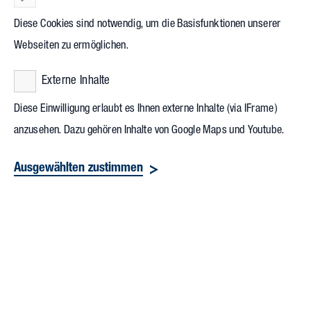
Gelegenheit zum persönlichen Austausch mit den
Diese Cookies sind notwendig, um die Basisfunktionen unserer
Besucherinnen und Besuchern.
Webseiten zu ermöglichen.
Christian Brendelberger und Dominik Fieser, beide Partner
Externe Inhalte
Vollack Süd, zeigten gemeinsam mit
plantIng
, wie sich Labore
zukunftsfähig, intelligent und nachhaltig planen und bauen
Diese Einwilligung erlaubt es Ihnen externe Inhalte (via IFrame)
anzusehen. Dazu gehören Inhalte von Google Maps und Youtube.
lassen. Christian Brendelberger ist überzeugt: „Die LAB-
SUPPLY bietet eine hervorragende Plattform, um mit
Ausgewählten zustimmen
Entscheidern im Bereich Labor zu sprechen. Die Zukunft des
Laborbaus beschäftigt Unternehmen, denn sie benötigen die
optimalen räumlichen Voraussetzungen für ihre
Innovationsfreude.“