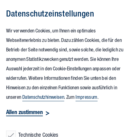
Datenschutz­einstellungen
Zum Inhalt springen
Wir verwenden Cookies, um Ihnen ein optimales
Webseitenerlebnis zu bieten. Dazu zählen Cookies, die für den
05.03.2026
Betrieb der Seite notwendig sind, sowie solche, die lediglich zu
LAB-SUPPLY Frankfurt ist
anonymen Statistikzwecken genutzt werden. Sie können Ihre
Auswahl jederzeit in den Cookie-Einstellungen anpassen oder
Plattform für
widerrufen. Weitere Informationen finden Sie unten bei den
Laborinnovation
Hinweisen zu den einzelnen Funktionen sowie ausführlich in
unseren
Datenschutzhinweisen
. Zum
Impressum
.
Die
LAB-SUPPLY
in der Jahrhunderthalle in Frankfurt war mit
Allen zustimmen
mehr als 1.000 Teilnehmenden ein voller Erfolg. Mehr als 170
Ausstellende, darunter auch die Vollack Gruppe, nutzen die
Technische Cookies