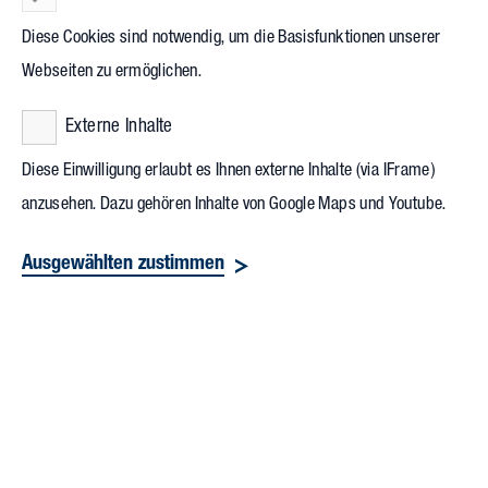
am Standort statt. Landrat Thorsten Erny als Bauherr feierte
Diese Cookies sind notwendig, um die Basisfunktionen unserer
mit Oberbürgermeister Wolfram Britz, dem Vollack
Webseiten zu ermöglichen.
Projektteam und weiteren geladenen Gästen den
erfolgreichen Projektabschluss.
Externe Inhalte
Diese Einwilligung erlaubt es Ihnen externe Inhalte (via IFrame)
anzusehen. Dazu gehören Inhalte von Google Maps und Youtube.
Ausgewählten zustimmen