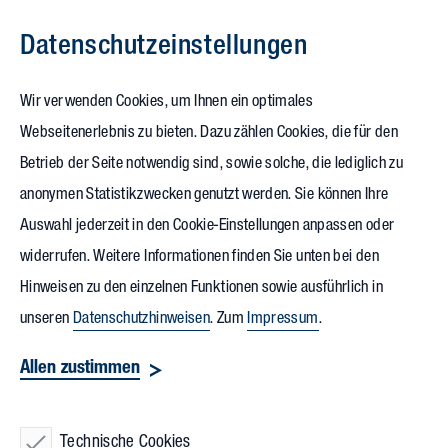
Datenschutz­einstellungen
Zum Inhalt springen
Wir verwenden Cookies, um Ihnen ein optimales
Webseitenerlebnis zu bieten. Dazu zählen Cookies, die für den
19.11.2025
Betrieb der Seite notwendig sind, sowie solche, die lediglich zu
Landratsamt Kehl weiht
anonymen Statistikzwecken genutzt werden. Sie können Ihre
Auswahl jederzeit in den Cookie-Einstellungen anpassen oder
rundum nachhaltiges
widerrufen. Weitere Informationen finden Sie unten bei den
Verwaltungsgebäude ein
Hinweisen zu den einzelnen Funktionen sowie ausführlich in
unseren
Datenschutzhinweisen
. Zum
Impressum
.
In der Kehler Hafenstraße ist ein wegweisendes Projekt für
Allen zustimmen
die Region und den Klimaschutz entstanden. Nun fand die
Einweihung des neuen Landratsamtes für den
Ortenaukreis
Technische Cookies