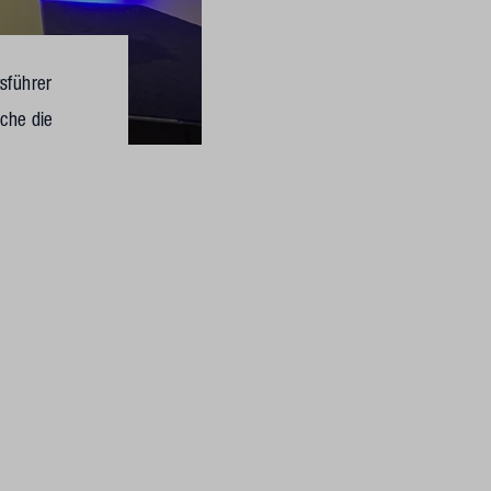
tsführer
lche die