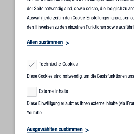
Wir verwenden Cookies, um Ihnen ein optimales Webseitene
der Seite notwendig sind, sowie solche, die lediglich zu 
Auswahl jederzeit in den Cookie-Einstellungen anpassen od
Dominic Pil
den Hinweisen zu den einzelnen Funktionen sowie ausführl
GLCI, und P
Allen zustimmen
Laudatio de
Technische Cookies
Die Masterarbeit mit dem Titel „CO
als neuer Grenzwert in 
2
Ökobilanzierung als wesentlicher Bestandteil im Target Valu
Diese Cookies sind notwendig, um die Basisfunktionen un
methodischen Ansatz zur Lösung des klassischen Zielkonfli
Externe Inhalte
liefert. Sie entstand bei Vollack und wurde betreut von Kla
Diese Einwilligung erlaubt es Ihnen externe Inhalte (via I
Führung Lean. Klaus Teizer ist überzeugt: „Das Thema ist b
Youtube.
Grenzbudet in frühen Projektphasen an den entscheidenden
Ausgewählten zustimmen
Der Young Digital Talents Award (YDTA) der buildingSMAR