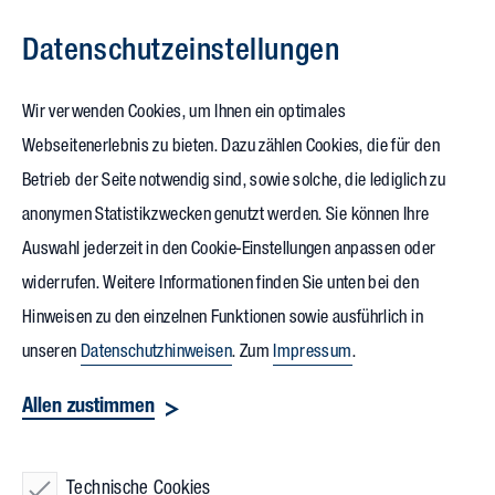
Datenschutz­einstellungen
Zum Inhalt springen
Wir verwenden Cookies, um Ihnen ein optimales
Webseitenerlebnis zu bieten. Dazu zählen Cookies, die für den
31.01.2025
Betrieb der Seite notwendig sind, sowie solche, die lediglich zu
MVZ Labor Koblenz
anonymen Statistikzwecken genutzt werden. Sie können Ihre
Auswahl jederzeit in den Cookie-Einstellungen anpassen oder
wächst am neuen Standort
widerrufen. Weitere Informationen finden Sie unten bei den
Hinweisen zu den einzelnen Funktionen sowie ausführlich in
Das
Medizinische Versorgungszentrum (MVZ)
für
unseren
Datenschutzhinweisen
. Zum
Impressum
.
Laboratoriumsmedizin und Mikrobiologie Koblenz-Mittelrhein,
Allen zustimmen
eines der bedeutendsten Medizinlabore in Rheinland-Pfalz,
wird seinen Standort von der Innenstadt nach Metternich
Technische Cookies
verlegen. Dort entsteht mit einer Bruttogeschossfläche von