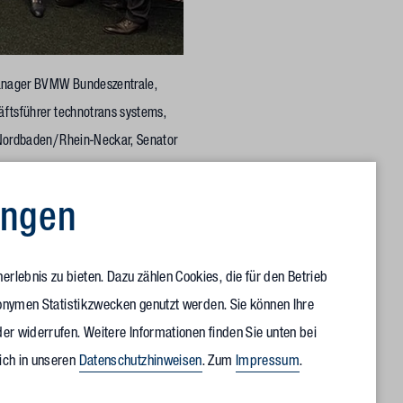
tmanager BVMW Bundeszentrale,
äftsführer technotrans systems,
W Nordbaden/Rhein-Neckar, Senator
ats, Michael Koenig, CEO Lehnhoff
Josef Stumpf, Leiter BVMW
ungen
rlebnis zu bieten. Dazu zählen Cookies, die für den Betrieb
aftsregion, begrüßten die Teilnehmenden, bevor Carsten
anonymen Statistikzwecken genutzt werden. Sie können Ihre
ff Hartstahl, von Generalsekretär Christoph Ahlhaus ihre
er widerrufen. Weitere Informationen finden Sie unten bei
eicht bekamen. Im Anschluss stellte Fabian Bernnat,
ich in unseren
Datenschutzhinweisen
. Zum
Impressum
.
Förderprojekt KliMaWirtschaft vor. Hier erfahren