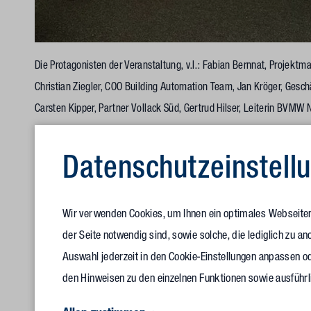
Die Protagonisten der Veranstaltung, v.l.: Fabian Bernnat, Projek
Christian Ziegler, COO Building Automation Team, Jan Kröger, Gesch
Carsten Kipper, Partner Vollack Süd, Gertrud Hilser, Leiterin BVM
a.D. Christoph Ahlhaus, Generalsekretär des Bundeswirtschaftssen
Hartstahl, die Verbandsbeauftragte des BVMW, Andrea Bühler und 
Datenschutz­einstell
Nordbaden/Rhein-Neckar
Wir verwenden Cookies, um Ihnen ein optimales Webseitene
Gertrud Hilser und Josef Stumpf, Leitung der BVMW Wirtsch
der Seite notwendig sind, sowie solche, die lediglich zu 
Kipper, Partner Vollack Süd, und Michael Koenig, CEO Lehnho
Auswahl jederzeit in den Cookie-Einstellungen anpassen od
Urkunden zur Berufung in den Bundeswirtschaftssenat überr
den Hinweisen zu den einzelnen Funktionen sowie ausführl
Projektmanager der BVMW Bundeszentrale, das bundesweite 