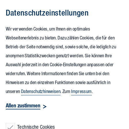
Datenschutz­einstellungen
Zum Inhalt springen
Wir verwenden Cookies, um Ihnen ein optimales
Webseitenerlebnis zu bieten. Dazu zählen Cookies, die für den
11.12.2023
Betrieb der Seite notwendig sind, sowie solche, die lediglich zu
Neue Zentrale der Volksbank Rhein-
anonymen Statistikzwecken genutzt werden. Sie können Ihre
Auswahl jederzeit in den Cookie-Einstellungen anpassen oder
Wehra und
widerrufen. Weitere Informationen finden Sie unten bei den
zukunftsweisendes
Hinweisen zu den einzelnen Funktionen sowie ausführlich in
Stadtquartier
unseren
Datenschutzhinweisen
. Zum
Impressum
.
Allen zustimmen
Ein Bauzaun steht vor dem ehemaligen Mercedes-Gelände in
der Friedrichstraße in Bad Säckingen. Nun stellte die
Technische Cookies
Volksbank Rhein-Wehra
in einer Pressekonferenz ihre Pläne