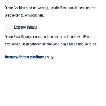
für das Gelände vor. Hier wird neben einer neuen Zentrale
Diese Cookies sind notwendig, um die Basisfunktionen unserer
der Volksbank auch ein neues Stadtquartier für Gewerbe und
Webseiten zu ermöglichen.
Wohnen entstehen. Der Vorstandsvorsitzende der Volksbank
Externe Inhalte
Rhein-Wehra Werner Thomann erklärte: „Mit dem Neubau
Diese Einwilligung erlaubt es Ihnen externe Inhalte (via IFrame)
der gewerblich nutzbaren Fläche möchten wir nicht nur
anzusehen. Dazu gehören Inhalte von Google Maps und Youtube.
unsere Präsenz in Bad Säckingen stärken, sondern auch ein
neues Kundenerlebnis in hochmodernen Bankräumen
Ausgewählten zustimmen
schaffen.“ Vollack verantwortet die Generalplanung und
Projektsteuerung für das Projekt.