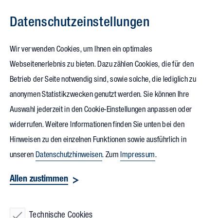
Datenschutz­einstellungen
Zum Inhalt springen
Wir verwenden Cookies, um Ihnen ein optimales
Webseitenerlebnis zu bieten. Dazu zählen Cookies, die für den
07.07.2025
Betrieb der Seite notwendig sind, sowie solche, die lediglich zu
Soeffing Kälte Klima weiht
anonymen Statistikzwecken genutzt werden. Sie können Ihre
Auswahl jederzeit in den Cookie-Einstellungen anpassen oder
besonders
nachhaltiges
widerrufen. Weitere Informationen finden Sie unten bei den
Gebäude-Ensemble ein
Hinweisen zu den einzelnen Funktionen sowie ausführlich in
unseren
Datenschutzhinweisen
. Zum
Impressum
.
Mit der offiziellen Einweihung des neuen Technik Campus
Allen zustimmen
Hilden, von Vollack realisiert, feierte das
Familienunternehmen
Soeffing Kälte Klima
die Fertigstellung
Technische Cookies