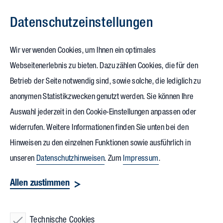
Datenschutz­einstellungen
Zum Inhalt springen
Wir verwenden Cookies, um Ihnen ein optimales
Webseitenerlebnis zu bieten. Dazu zählen Cookies, die für den
22.12.2021
Betrieb der Seite notwendig sind, sowie solche, die lediglich zu
SONOTEC
wächst deutlich
anonymen Statistikzwecken genutzt werden. Sie können Ihre
Auswahl jederzeit in den Cookie-Einstellungen anpassen oder
und baut zweiten Standort in Halle
widerrufen. Weitere Informationen finden Sie unten bei den
Hinweisen zu den einzelnen Funktionen sowie ausführlich in
Mit einem zweiten Standort in Halle erweitert
SONOTEC
,
unseren
Datenschutzhinweisen
. Zum
Impressum
.
weltweit führender Produkt- und Lösungsspezialist für
Allen zustimmen
Präzisionsmesstechnik, seine Fertigungs- und
Bürokapazitäten. Gerade wurde der Bauantrag
unterschrieben und beim städtischen Bauamt eingereicht.
Technische Cookies