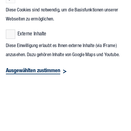
Hans-Joachim Münch, geschäftsführender Gesellschafter bei
Diese Cookies sind notwendig, um die Basisfunktionen unserer
SONOTEC, ist glücklich: „Die Expansion des Standorts in
Webseiten zu ermöglichen.
unserer Heimatstadt Halle stellt die Weichen für unser
Externe Inhalte
weiteres Wachstum als innovatives Technologie- und
Fertigungsunternehmen. Gleichzeitig leisten wir einen Beitrag
Diese Einwilligung erlaubt es Ihnen externe Inhalte (via IFrame)
zur wirtschaftlichen Stärkung der Region.“
anzusehen. Dazu gehören Inhalte von Google Maps und Youtube.
Ausgewählten zustimmen