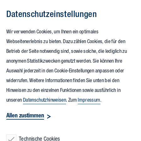
Datenschutz­einstellungen
Zum Inhalt springen
Wir verwenden Cookies, um Ihnen ein optimales
Webseitenerlebnis zu bieten. Dazu zählen Cookies, die für den
23.02.2024
Betrieb der Seite notwendig sind, sowie solche, die lediglich zu
Spatenstich für
anonymen Statistikzwecken genutzt werden. Sie können Ihre
Auswahl jederzeit in den Cookie-Einstellungen anpassen oder
klimafreundliche
widerrufen. Weitere Informationen finden Sie unten bei den
Verwaltung
des zentralen
Hinweisen zu den einzelnen Funktionen sowie ausführlich in
unseren
Datenschutzhinweisen
. Zum
Impressum
.
Landratsamts Kehl
Allen zustimmen
Mit dem symbolischen Spatenstich in Anwesenheit von
Landrat Frank Scherer, dem Vollack Projektteam und
Technische Cookies