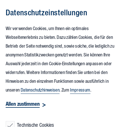
Datenschutz­einstellungen
Zum Inhalt springen
Wir verwenden Cookies, um Ihnen ein optimales
Webseitenerlebnis zu bieten. Dazu zählen Cookies, die für den
03.07.2025
Betrieb der Seite notwendig sind, sowie solche, die lediglich zu
Spatenstich: Neue
anonymen Statistikzwecken genutzt werden. Sie können Ihre
Auswahl jederzeit in den Cookie-Einstellungen anpassen oder
Europazentrale für
Citizen
widerrufen. Weitere Informationen finden Sie unten bei den
Machinery Europe
Hinweisen zu den einzelnen Funktionen sowie ausführlich in
unseren
Datenschutzhinweisen
. Zum
Impressum
.
Mit einem symbolischen Spatenstich starteten die
Allen zustimmen
Bauarbeiten für die neue Europazentrale von
Citizen
Machinery Europe
. Der Hersteller von Hochpräzisions-
Technische Cookies