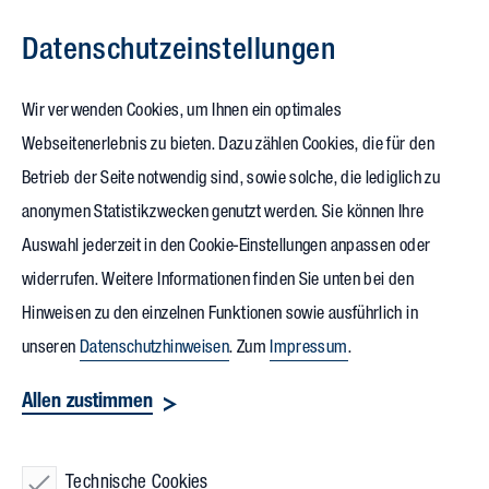
Datenschutz­einstellungen
Zum Inhalt springen
Wir verwenden Cookies, um Ihnen ein optimales
Webseitenerlebnis zu bieten. Dazu zählen Cookies, die für den
10.10.2025
Betrieb der Seite notwendig sind, sowie solche, die lediglich zu
SPECTARIS
anonymen Statistikzwecken genutzt werden. Sie können Ihre
Auswahl jederzeit in den Cookie-Einstellungen anpassen oder
Zukunftsfestival
mit
widerrufen. Weitere Informationen finden Sie unten bei den
Megatrends im Fokus
Hinweisen zu den einzelnen Funktionen sowie ausführlich in
unseren
Datenschutzhinweisen
. Zum
Impressum
.
Am 7. Oktober trafen sich mehr als 250 Teilnehmende beim
Allen zustimmen
Zukunftsfestival
2025 in Berlin, um über Megatrends wie
Künstliche Intelligenz, Robotik, Nachhaltigkeit, digitale
Technische Cookies