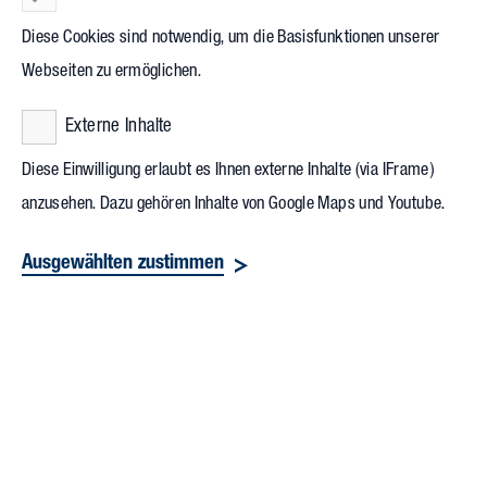
Geschäftsmodelle und die neue Arbeitswelt zu diskutieren.
Diese Cookies sind notwendig, um die Basisfunktionen unserer
Die Veranstaltung fand in diesem Jahr bereits zum dritten Mal
Webseiten zu ermöglichen.
im Anschluss an die Mitgliederversammlung statt und wird
vom Industrieverband SPECTARIS organisiert, welcher die
Externe Inhalte
innovativen Branchen: Consumer Optics, Photonik,
Diese Einwilligung erlaubt es Ihnen externe Inhalte (via IFrame)
Medizintechnik sowie Analysen-, Bio- und Labortechnik
anzusehen. Dazu gehören Inhalte von Google Maps und Youtube.
vertritt. Das Festival bündelte die jährlichen Branchenforen
der vier SPECTARIS-Branchen, den Jahresempfang und die
Ausgewählten zustimmen
Mitgliederversammlung zu einem gemeinsamen Netzwerk-
und Inspirationsformat.