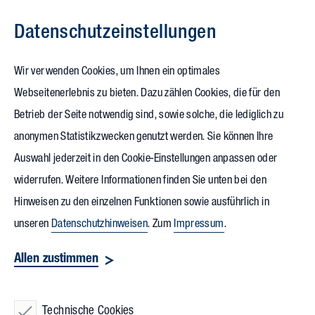
Datenschutz­einstellungen
Zum Inhalt springen
Wir verwenden Cookies, um Ihnen ein optimales
Webseitenerlebnis zu bieten. Dazu zählen Cookies, die für den
24.05.2022
Betrieb der Seite notwendig sind, sowie solche, die lediglich zu
TUP-Campus
wächst: Platz
anonymen Statistikzwecken genutzt werden. Sie können Ihre
Auswahl jederzeit in den Cookie-Einstellungen anpassen oder
für 80 neue Mitarbeitende
widerrufen. Weitere Informationen finden Sie unten bei den
Hinweisen zu den einzelnen Funktionen sowie ausführlich in
Im Beisein von Oberbürgermeisterin Petra Becker setzte die
unseren
Datenschutzhinweisen
. Zum
Impressum
.
Software-Manufaktur
TUP
in Stutensee den Grundstein für
Allen zustimmen
ein neues Bürogebäude. Es schafft Raum für 80 neue
Mitarbeitende und vervollständigt den TUP-Campus. Vollack
hatte für TuP vor rund fünf Jahren im ersten Bauabschnitt ein
Technische Cookies