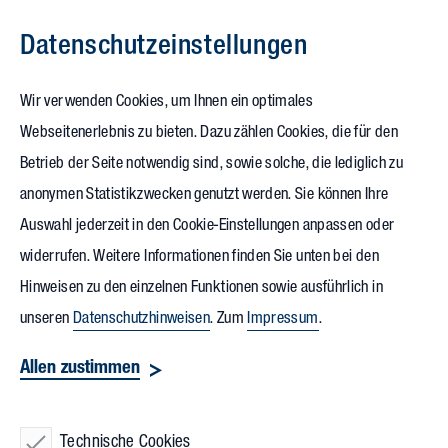
Datenschutz­einstellungen
Zum Inhalt springen
Wir verwenden Cookies, um Ihnen ein optimales
Webseitenerlebnis zu bieten. Dazu zählen Cookies, die für den
29.02.2024
Betrieb der Seite notwendig sind, sowie solche, die lediglich zu
Virtuelles Bauamt:
anonymen Statistikzwecken genutzt werden. Sie können Ihre
Auswahl jederzeit in den Cookie-Einstellungen anpassen oder
Mehr Digitalisierung und
widerrufen. Weitere Informationen finden Sie unten bei den
weniger Bürokratie
Hinweisen zu den einzelnen Funktionen sowie ausführlich in
unseren
Datenschutzhinweisen
. Zum
Impressum
.
Die Digitalisierung in der Bauwirtschaft schreitet unaufhörlich
Allen zustimmen
voran. In vielen Städten und Gemeinden bundesweit ist es
seit einiger möglich, Bauanträge vollständig digital
Technische Cookies