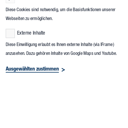
einzureichen. Mit der Digitalisierung des Bauantrags war
Diese Cookies sind notwendig, um die Basisfunktionen unserer
somit der erste Schritt in das Virtuelle Bauamt getan.
Webseiten zu ermöglichen.
Beispielsweise hat der Landtag in Baden-Württemberg Ende
2023 das Gesetz zur Digitalisierung baurechtlicher Verfahren
Externe Inhalte
verabschiedet und so den Weg zum Virtuellen Bauamt, kurz
Diese Einwilligung erlaubt es Ihnen externe Inhalte (via IFrame)
ViBa BW, freigemacht. Das Bundesland befindet sich derzeit
anzusehen. Dazu gehören Inhalte von Google Maps und Youtube.
in der Pilotphase, Ab 1. Januar 2025 werden Bauanträge in
Papierform der Geschichte angehören.
Ausgewählten zustimmen