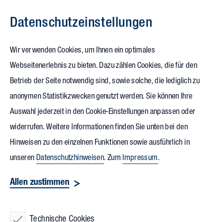
Datenschutz­einstellungen
Zum Inhalt springen
Wir verwenden Cookies, um Ihnen ein optimales
Webseitenerlebnis zu bieten. Dazu zählen Cookies, die für den
12.06.2024
Betrieb der Seite notwendig sind, sowie solche, die lediglich zu
Vollack beim IHK-Kongress
anonymen Statistikzwecken genutzt werden. Sie können Ihre
Auswahl jederzeit in den Cookie-Einstellungen anpassen oder
„Weltmetropole.
widerrufen. Weitere Informationen finden Sie unten bei den
Berlin leben und
Hinweisen zu den einzelnen Funktionen sowie ausführlich in
unseren
Datenschutzhinweisen
. Zum
Impressum
.
gestalten“
Allen zustimmen
Beim IHK-Kongress
„Weltmetropole. Berlin leben und
gestalten“
im Ludwig-Erhard-Haus trafen sich am 10.06.2024
Technische Cookies