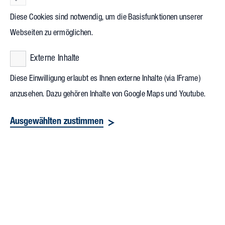
mehr als 500 Gäste aus Politik, Verwaltung, Wirtschaft und
Diese Cookies sind notwendig, um die Basisfunktionen unserer
Stadtgesellschaft, um über die großen Herausforderungen in
Webseiten zu ermöglichen.
der Stadtentwicklung vom Wohnungsbau über
Gewerbeflächensicherung bis hin zu Mobilität zu sprechen.
Externe Inhalte
Diese Einwilligung erlaubt es Ihnen externe Inhalte (via IFrame)
Sebastian Stietzel, Präsident der
IHK Berlin
, begrüßte die
anzusehen. Dazu gehören Inhalte von Google Maps und Youtube.
Gäste und betonte: „Mobilität, Bauen und Gewerbeflächen
müssen zusammen gedacht werden. Das sind keine
Ausgewählten zustimmen
Einzelpunkte – sie müssen wie Zahnräder
ineinandergreifen.“ Die Keynote der Veranstaltung hatte der
renommierte Stadtentwicklungsexperte Professor Carlos
Moreno von der Pariser Sorbonne übernommen.