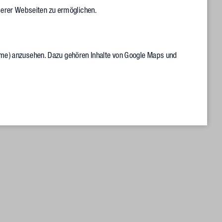
serer Webseiten zu ermöglichen.
Endgeräte optimiert, freuen wir uns auf Besuch im Internet und
Frame) anzusehen. Dazu gehören Inhalte von Google Maps und
eren Kanäle erreichbar und im Austausch. Auf bald!