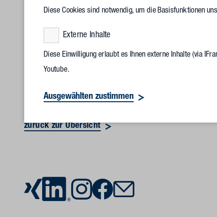
Diese Cookies sind notwendig, um die Basisfunktionen un
Externe Inhalte
Noch informativer, moderner und natürlich auch für mobile 
Diese Einwilligung erlaubt es Ihnen externe Inhalte (via I
wünschen viel Spaß beim Entdecken unter
www.vollack.de
.
Youtube.
Selbstverständlich sind wir unverändert auch über alle and
Ausgewählten zustimmen
zurück zur Übersicht