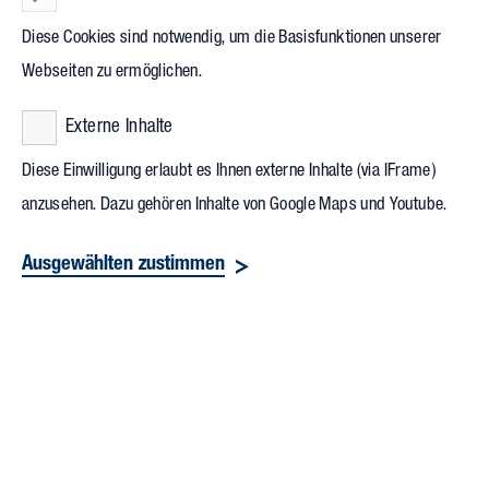
energieeffiziente Gebäude in einem kleinen Festakt offiziell
Diese Cookies sind notwendig, um die Basisfunktionen unserer
an die Bauherren übergeben.
LEVACO Chemicals
, Hersteller
Webseiten zu ermöglichen.
von Spezialchemikalien und Additiven, schafft mit seinem
neuen Headquarter die optimalen Voraussetzungen für
Externe Inhalte
weiteres Wachstum.
Diese Einwilligung erlaubt es Ihnen externe Inhalte (via IFrame)
anzusehen. Dazu gehören Inhalte von Google Maps und Youtube.
Das Thema Nachhaltigkeit hat einen besonders hohen
Stellenwert bei LEVACO Chemicals. Marius Mühlenberg, CEO
Ausgewählten zustimmen
des Unternehmens, betont: „Der Standort im Innovationspark
Leverkusen repräsentiert die zukunftsorientierte,
dynamische und nachhaltige Haltung unseres Unternehmens
in idealer Weise.“ Mit einer Bruttogeschossfläche von rund
1.700 Quadratmetern entstand in den vergangenen Monaten
ein zweigeschossiges Verwaltungsgebäude mit