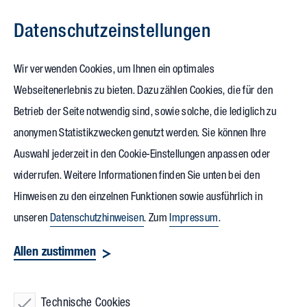
Datenschutz­einstellungen
Zum Inhalt springen
Wir verwenden Cookies, um Ihnen ein optimales
Webseitenerlebnis zu bieten. Dazu zählen Cookies, die für den
26.01.2024
Betrieb der Seite notwendig sind, sowie solche, die lediglich zu
Vollack übergibt
anonymen Statistikzwecken genutzt werden. Sie können Ihre
Auswahl jederzeit in den Cookie-Einstellungen anpassen oder
energieeffizienten
widerrufen. Weitere Informationen finden Sie unten bei den
Neubau
an LEVACO
Hinweisen zu den einzelnen Funktionen sowie ausführlich in
unseren
Datenschutzhinweisen
. Zum
Impressum
.
Chemicals
Allen zustimmen
Der Neubau ist abgeschlossen, die Mitarbeitenden haben
ihre Arbeitsplätze bezogen – nun wurde das nachhaltige und
Technische Cookies