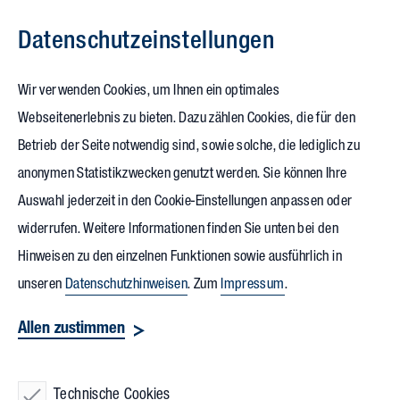
Datenschutz­einstellungen
Zum Inhalt springen
Wir verwenden Cookies, um Ihnen ein optimales
Webseitenerlebnis zu bieten. Dazu zählen Cookies, die für den
08.05.2024
Betrieb der Seite notwendig sind, sowie solche, die lediglich zu
Vollack überzeugt beim
anonymen Statistikzwecken genutzt werden. Sie können Ihre
Auswahl jederzeit in den Cookie-Einstellungen anpassen oder
21. buildingSMART-
widerrufen. Weitere Informationen finden Sie unten bei den
Anwendertag
Hinweisen zu den einzelnen Funktionen sowie ausführlich in
unseren
Datenschutzhinweisen
. Zum
Impressum
.
Mehr als 500 Teilnehmerinnen und Teilnehmer aus der
Allen zustimmen
gesamten Wertschöpfungskette Bau in Deutschland nahmen
an der 21. Ausgabe des
buildingSMART-Anwendertages
am
Technische Cookies