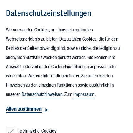
Datenschutz­einstellungen
Zum Inhalt springen
Wir verwenden Cookies, um Ihnen ein optimales
Webseitenerlebnis zu bieten. Dazu zählen Cookies, die für den
24.10.2025
Betrieb der Seite notwendig sind, sowie solche, die lediglich zu
15 Jahre
anonymen Statistikzwecken genutzt werden. Sie können Ihre
Auswahl jederzeit in den Cookie-Einstellungen anpassen oder
Deutschlandstipendium:
widerrufen. Weitere Informationen finden Sie unten bei den
Vollack von Beginn an dabei
Hinweisen zu den einzelnen Funktionen sowie ausführlich in
unseren
Datenschutzhinweisen
. Zum
Impressum
.
Ein besonderes Jubiläum stand in diesem Jahr an: seit 15
Allen zustimmen
Jahren unterstützt Vollack in jedem Jahr zwei Studierende
der
Hochschule Karlsruhe
im Rahmen des
Deutschlandstipendiums und steht ihnen für je zwei
Technische Cookies