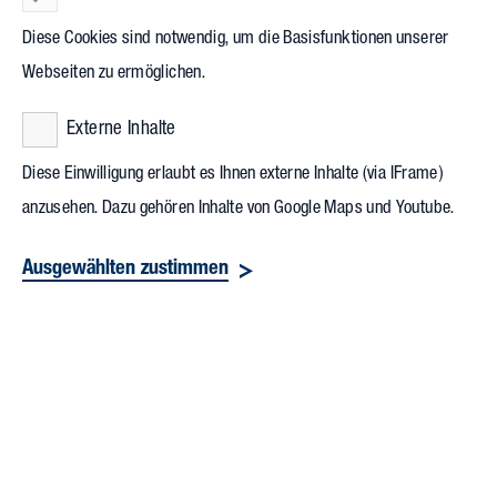
Semester finanziell zur Seite. Damit ist Vollack eines von vier
Diese Cookies sind notwendig, um die Basisfunktionen unserer
Unternehmen, die von Beginn an als Förderer der Initiative
Webseiten zu ermöglichen.
aktiv sind.
Externe Inhalte
Diese Einwilligung erlaubt es Ihnen externe Inhalte (via IFrame)
anzusehen. Dazu gehören Inhalte von Google Maps und Youtube.
Ausgewählten zustimmen