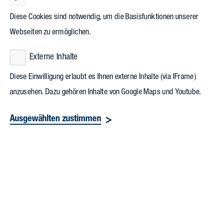
und Kollegen aus Architektur, Bauleitung,
Diese Cookies sind notwendig, um die Basisfunktionen unserer
Projektmanagement und Führung am Standort Karlsruhe vor.
Webseiten zu ermöglichen.
Externe Inhalte
Diese Einwilligung erlaubt es Ihnen externe Inhalte (via IFrame)
anzusehen. Dazu gehören Inhalte von Google Maps und Youtube.
Ausgewählten zustimmen
Die Absolventen, von links: Benjamin Stader, Clement Schiebel,