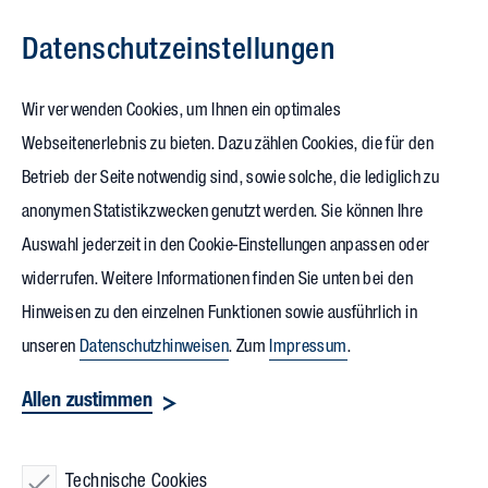
Datenschutz­einstellungen
Zum Inhalt springen
Wir verwenden Cookies, um Ihnen ein optimales
Webseitenerlebnis zu bieten. Dazu zählen Cookies, die für den
22.04.2022
Betrieb der Seite notwendig sind, sowie solche, die lediglich zu
Absolventen der Hochschulen
anonymen Statistikzwecken genutzt werden. Sie können Ihre
Auswahl jederzeit in den Cookie-Einstellungen anpassen oder
stellen
widerrufen. Weitere Informationen finden Sie unten bei den
Abschlussarbeiten
vor
Hinweisen zu den einzelnen Funktionen sowie ausführlich in
unseren
Datenschutzhinweisen
. Zum
Impressum
.
Hoch motiviert haben sie an ihren Bachelor- und
Allen zustimmen
Masterthesen gearbeitet. Jetzt stellten die Studierenden der
Hochschulen aus der Region Benjamin Stader, Markus
Greinwald und Clement Schiebel ihre Arbeiten Kolleginnen
Technische Cookies