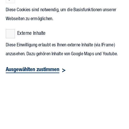
2021/22 von Vollack erhalten die beiden Studierenden
Diese Cookies sind notwendig, um die Basisfunktionen unserer
Michelle Mattes und Vincent Maulbetsch. Beide haben sich
Webseiten zu ermöglichen.
mit mehr als 200 weiteren Studentinnen und Studenten
Externe Inhalte
beworben und konnten sich durchsetzen. Vollack steht ihnen
nun für je zwei Semester zur Seite.
Diese Einwilligung erlaubt es Ihnen externe Inhalte (via IFrame)
anzusehen. Dazu gehören Inhalte von Google Maps und Youtube.
Ausgewählten zustimmen