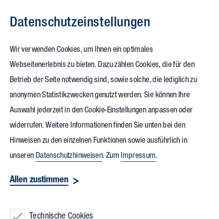
Datenschutz­einstellungen
Zum Inhalt springen
Wir verwenden Cookies, um Ihnen ein optimales
Webseitenerlebnis zu bieten. Dazu zählen Cookies, die für den
22.10.2021
Betrieb der Seite notwendig sind, sowie solche, die lediglich zu
Deutschland­
anonymen Statistikzwecken genutzt werden. Sie können Ihre
Auswahl jederzeit in den Cookie-Einstellungen anpassen oder
stipendium
2021/22
widerrufen. Weitere Informationen finden Sie unten bei den
vergeben
Hinweisen zu den einzelnen Funktionen sowie ausführlich in
unseren
Datenschutzhinweisen
. Zum
Impressum
.
Nachdem die Verleihung des letztjährigen
Allen zustimmen
Deutschlandstipendiums pandemiebedingt online erfolgen
musste, wurde die Veranstaltung in diesem Jahr wieder als
Präsenztermin durchgeführt. Das Deutschlandstipendium
Technische Cookies