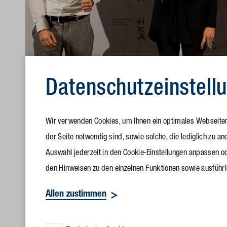
Datenschutz­einstell
Von links: Die Stipendiaten Vincent Maulbetsch und Michelle Mattes
Wir verwenden Cookies, um Ihnen ein optimales Webseitene
Personalmanagement + Personalentwicklung Vollack Gruppe
der Seite notwendig sind, sowie solche, die lediglich zu 
Auswahl jederzeit in den Cookie-Einstellungen anpassen od
„Im März 2022 besuchen uns die Stipendiatin und der Stipen
den Hinweisen zu den einzelnen Funktionen sowie ausführl
der finanziellen Förderung für beide tun können,“ so Danie
Allen zustimmen
Vollack. „Idealerweise können wir den Kontakt im Rahmen e
wertvolle Einblicke in die berufliche Praxis bieten.“