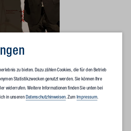
ungen
 mit Daniel Kleinhans,
rlebnis zu bieten. Dazu zählen Cookies, die für den Betrieb
anonymen Statistikzwecken genutzt werden. Sie können Ihre
er widerrufen. Weitere Informationen finden Sie unten bei
diat im Vollack FORUM 1, hier besprechen wir, was wir neben
ich in unseren
Datenschutzhinweisen
. Zum
Impressum
.
l Kleinhans, Personalmanagement + Personalentwicklung bei
ines Praktikums oder eines Werkstudiums weiter vertiefen und