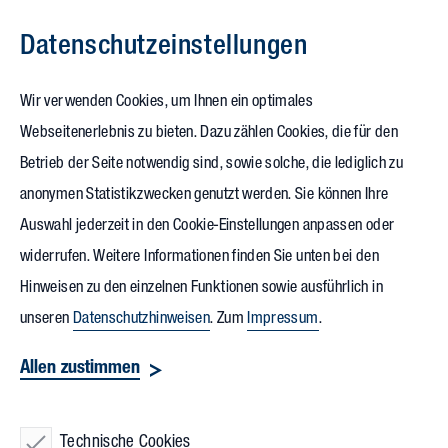
Datenschutz­einstellungen
Zum Inhalt springen
Wir verwenden Cookies, um Ihnen ein optimales
Webseitenerlebnis zu bieten. Dazu zählen Cookies, die für den
14.03.2024
Betrieb der Seite notwendig sind, sowie solche, die lediglich zu
SRH Hochschule
anonymen Statistikzwecken genutzt werden. Sie können Ihre
Auswahl jederzeit in den Cookie-Einstellungen anpassen oder
Heidelberg
: Exkursion zu
widerrufen. Weitere Informationen finden Sie unten bei den
Vollack Bauherr technotrans
Hinweisen zu den einzelnen Funktionen sowie ausführlich in
unseren
Datenschutzhinweisen
. Zum
Impressum
.
Einen herzlichen Empfang bereitete Jan Kröger,
Allen zustimmen
Geschäftsführer bei Vollack Bauherr
technotrans
, ehemals
termotek, 13 Studierenden der Fachrichtungen Immobilien-
und Facility Management sowie Climate Change Management
Technische Cookies