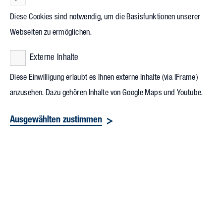
& Engineering der
SRH Hochschule Heidelberg
. Initiiert
Diese Cookies sind notwendig, um die Basisfunktionen unserer
wurde die Exkursion von Dr. Benjamin Ströbele,
Webseiten zu ermöglichen.
Projektmanager TGA und Energie bei Vollack sowie für
Externe Inhalte
digitale Methoden im Bauwesen in der Lehre aktiv an der
SRH Hochschule Heidelberg.
Diese Einwilligung erlaubt es Ihnen externe Inhalte (via IFrame)
anzusehen. Dazu gehören Inhalte von Google Maps und Youtube.
Ausgewählten zustimmen