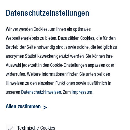
Datenschutz­einstellungen
Zum Inhalt springen
Wir verwenden Cookies, um Ihnen ein optimales
Webseitenerlebnis zu bieten. Dazu zählen Cookies, die für den
21.03.2025
Betrieb der Seite notwendig sind, sowie solche, die lediglich zu
Studierende des
Karlsruher
anonymen Statistikzwecken genutzt werden. Sie können Ihre
Auswahl jederzeit in den Cookie-Einstellungen anpassen oder
Instituts für
widerrufen. Weitere Informationen finden Sie unten bei den
Technologie
zu Gast bei
Hinweisen zu den einzelnen Funktionen sowie ausführlich in
Vollack
unseren
Datenschutzhinweisen
. Zum
Impressum
.
Allen zustimmen
Am 19.03.2025 waren 30 Studierende mit dem Schwerpunkt
Projektsteuerung vom
Karlsruher Institut für Technologie
Technische Cookies
(KIT)
im FORUM 1 zu Gast. Christian John vom Institut für