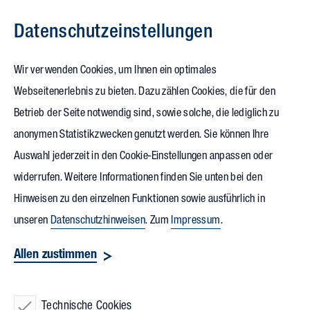
Datenschutz­einstellungen
Zum Inhalt springen
Wir verwenden Cookies, um Ihnen ein optimales
Webseitenerlebnis zu bieten. Dazu zählen Cookies, die für den
16.11.2023
Betrieb der Seite notwendig sind, sowie solche, die lediglich zu
Vollack beim
VHK-Karriere-
anonymen Statistikzwecken genutzt werden. Sie können Ihre
Auswahl jederzeit in den Cookie-Einstellungen anpassen oder
Forum BAU 2023
widerrufen. Weitere Informationen finden Sie unten bei den
Hinweisen zu den einzelnen Funktionen sowie ausführlich in
Am 15. November 2023 trafen sich Studierende aus den
unseren
Datenschutzhinweisen
. Zum
Impressum
.
Hochschulen Karlsruhe, Konstanz, Biberach, Würzburg,
Allen zustimmen
Esslingen und Stuttgart beim
VHK-Karriere-Forum BAU
in
Sindelfingen, um sich über Karrieremöglichkeiten zu
informieren. Die Veranstaltung des Vereins für
Technische Cookies