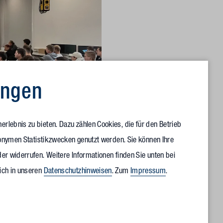
ungen
rlebnis zu bieten. Dazu zählen Cookies, die für den Betrieb
anonymen Statistikzwecken genutzt werden. Sie können Ihre
er widerrufen. Weitere Informationen finden Sie unten bei
K Leipzig
ich in unseren
Datenschutzhinweisen
. Zum
Impressum
.
unkt: „Wir freuen uns, dass wir dabei waren und finden es
t und mit welcher Begeisterung die beteiligten Professoren