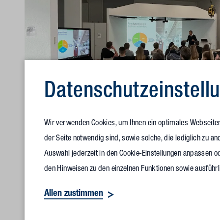
Datenschutz­einstell
Wir verwenden Cookies, um Ihnen ein optimales Webseitene
der Seite notwendig sind, sowie solche, die lediglich zu 
Auswahl jederzeit in den Cookie-Einstellungen anpassen od
Ulrich Henneke, Partner Vollack Ost, bei seinem Vortrag an der HTW
den Hinweisen zu den einzelnen Funktionen sowie ausführl
Allen zustimmen
Klaus Teizer brachte es nach der Veranstaltung es auf den P
beeindruckend, wie die HTWK BIM in die Lehre integriert ha