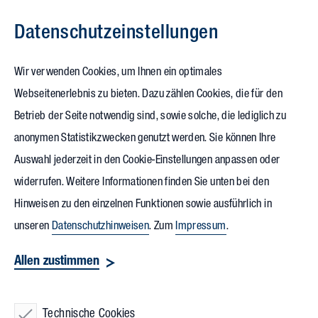
Datenschutz­einstellungen
Zum Inhalt springen
Wir verwenden Cookies, um Ihnen ein optimales
Webseitenerlebnis zu bieten. Dazu zählen Cookies, die für den
28.02.2019
Betrieb der Seite notwendig sind, sowie solche, die lediglich zu
AKF-Award: Auszeichnung für das
anonymen Statistikzwecken genutzt werden. Sie können Ihre
Auswahl jederzeit in den Cookie-Einstellungen anpassen oder
„Karlsruhe Multiple“
widerrufen. Weitere Informationen finden Sie unten bei den
Hinweisen zu den einzelnen Funktionen sowie ausführlich in
Bei seiner Sitzung am 28.02./01.03. in Karlsruhe zeichnete
unseren
Datenschutzhinweisen
. Zum
Impressum
.
der AKF Arbeitskreis Kulturförderung des Kulturkreises der
Allen zustimmen
deutschen Wirtschaft im BDI die Vollack Gruppe für das
Projekt
„Karlsruhe Multiple“
mit dem AKF-Award aus. In
anonymer Wahl hatten die Arbeitskreismitglieder, Vertreter
Technische Cookies