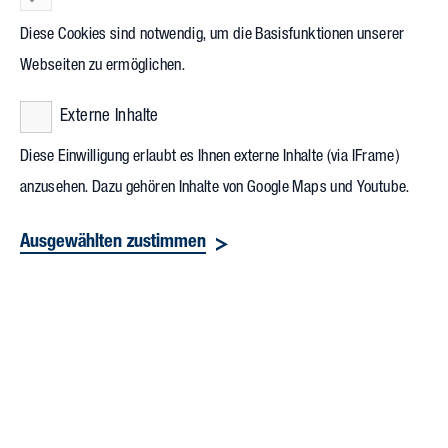
kulturell engagierter Unternehmen und unternehmensnaher
Diese Cookies sind notwendig, um die Basisfunktionen unserer
Stiftungen, ihre Stimme abgegeben.
Webseiten zu ermöglichen.
Erstmals in der Historie des Award wurden zwei Gewinner
Externe Inhalte
bei genau gleicher Stimmzahl ausgezeichnet: Vollack mit dem
Diese Einwilligung erlaubt es Ihnen externe Inhalte (via IFrame)
„Karlsruhe Multiple“ und die Commerzbank-Stiftung mit dem
anzusehen. Dazu gehören Inhalte von Google Maps und Youtube.
Projekt „ZukunftsGut“. Weitere Bewerber waren Ernst &
Young, die Bayer AG und die Volkswagen AG gewesen. Der
Ausgewählten zustimmen
Kulturkreis präsentiert die jurierten Projekte auf seiner
Website
.