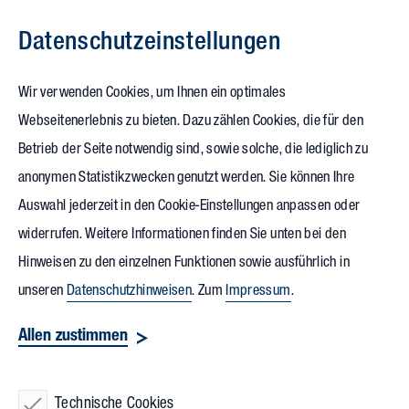
Datenschutz­einstellungen
Zum Inhalt springen
Wir verwenden Cookies, um Ihnen ein optimales
Vollack
Webseitenerlebnis zu bieten. Dazu zählen Cookies, die für den
Betrieb der Seite notwendig sind, sowie solche, die lediglich zu
Amt Creuzburg / Mihla
anonymen Statistikzwecken genutzt werden. Sie können Ihre
Auswahl jederzeit in den Cookie-Einstellungen anpassen oder
widerrufen. Weitere Informationen finden Sie unten bei den
Hinweisen zu den einzelnen Funktionen sowie ausführlich in
unseren
Datenschutzhinweisen
. Zum
Impressum
.
Vollack Hallen- und
Allen zustimmen
Stahlbau
Technische Cookies