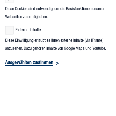
GmbH & Co. KG
Diese Cookies sind notwendig, um die Basisfunktionen unserer
Webseiten zu ermöglichen.
Externe Inhalte
Diese Einwilligung erlaubt es Ihnen externe Inhalte (via IFrame)
anzusehen. Dazu gehören Inhalte von Google Maps und Youtube.
Ausgewählten zustimmen
Talstraße 12
99831 Amt Creuzburg / Mihla