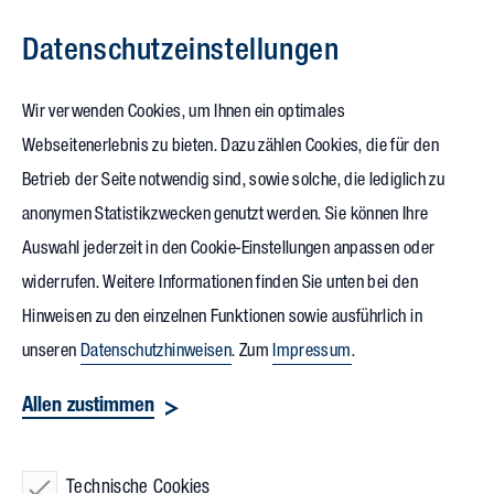
Datenschutz­einstellungen
Zum Inhalt springen
Wir verwenden Cookies, um Ihnen ein optimales
Vollack
Webseitenerlebnis zu bieten. Dazu zählen Cookies, die für den
Betrieb der Seite notwendig sind, sowie solche, die lediglich zu
Düsseldorf / Ratingen
anonymen Statistikzwecken genutzt werden. Sie können Ihre
Auswahl jederzeit in den Cookie-Einstellungen anpassen oder
widerrufen. Weitere Informationen finden Sie unten bei den
Hinweisen zu den einzelnen Funktionen sowie ausführlich in
unseren
Datenschutzhinweisen
. Zum
Impressum
.
Vollack GmbH & Co. KG
Allen zustimmen
Technische Cookies