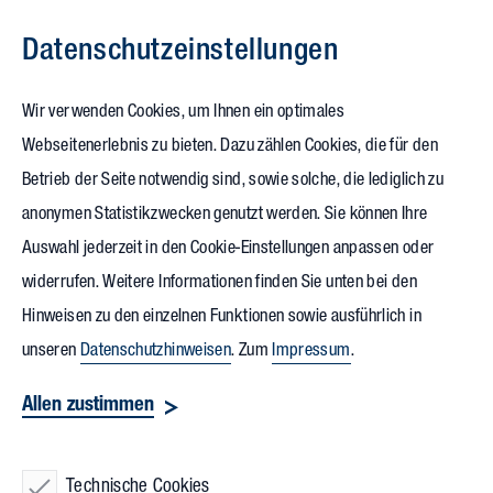
Datenschutz­einstellungen
Zum Inhalt springen
Wir verwenden Cookies, um Ihnen ein optimales
Vollack
Webseitenerlebnis zu bieten. Dazu zählen Cookies, die für den
Betrieb der Seite notwendig sind, sowie solche, die lediglich zu
Eisenach
anonymen Statistikzwecken genutzt werden. Sie können Ihre
Auswahl jederzeit in den Cookie-Einstellungen anpassen oder
widerrufen. Weitere Informationen finden Sie unten bei den
Hinweisen zu den einzelnen Funktionen sowie ausführlich in
unseren
Datenschutzhinweisen
. Zum
Impressum
.
Vollack GmbH & Co. KG
Allen zustimmen
Technische Cookies