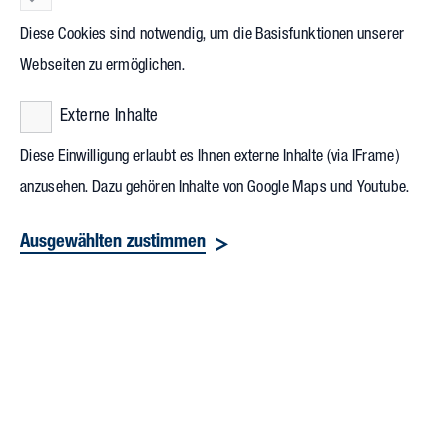
zum Klimaschutz zwingen derzeit
Diese Cookies sind notwendig, um die Basisfunktionen unserer
praktisch alle Unternehmen dazu, ihren
Webseiten zu ermöglichen.
Energieverbrauch zu prüfen, möglichst
zu optimieren und ihren CO
-Ausstoß zu
Externe Inhalte
2
reduzieren. Die Digitalisierung von
Diese Einwilligung erlaubt es Ihnen externe Inhalte (via IFrame)
Gebäuden – von der Planung über den
anzusehen. Dazu gehören Inhalte von Google Maps und Youtube.
Bau bis zum Betrieb – bietet dafür
Ausgewählten zustimmen
erhebliche Vorteile. Wer digitale Daten
nutzt, kann einen wichtigen Beitrag zur
energieeffizienten und ökologischen
Bewirtschaftung seiner Immobilien
leisten.