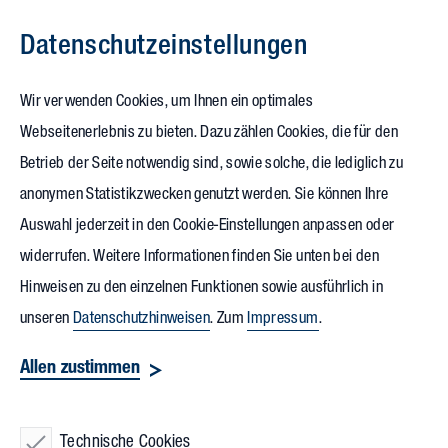
Datenschutz­einstellungen
Zum Inhalt springen
Wir verwenden Cookies, um Ihnen ein optimales
Webseitenerlebnis zu bieten. Dazu zählen Cookies, die für den
Digitalisierung von Gebäuden:
Betrieb der Seite notwendig sind, sowie solche, die lediglich zu
anonymen Statistikzwecken genutzt werden. Sie können Ihre
Die Energieeffizienz
Auswahl jederzeit in den Cookie-Einstellungen anpassen oder
optimieren
widerrufen. Weitere Informationen finden Sie unten bei den
Hinweisen zu den einzelnen Funktionen sowie ausführlich in
unseren
Datenschutzhinweisen
. Zum
Impressum
.
Ausufernde Betriebs- und Energiekosten,
Allen zustimmen
steigende Anforderungen an
nachhaltiges Wirtschaften und Gesetze
Technische Cookies