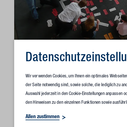
Datenschutz­einstell
Wir verwenden Cookies, um Ihnen ein optimales Webseitene
der Seite notwendig sind, sowie solche, die lediglich zu 
Gebäude entstehen aus der Organisation heraus und funktioniere
Auswahl jederzeit in den Cookie-Einstellungen anpassen od
werden.
den Hinweisen zu den einzelnen Funktionen sowie ausführl
Verwaltungsge
Allen zustimmen