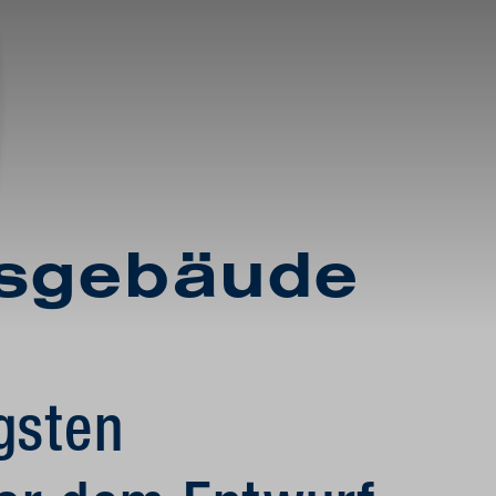
gsgebäude
gsten