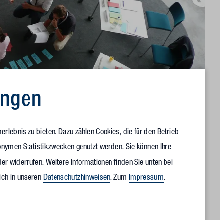
ungen
rlebnis zu bieten. Dazu zählen Cookies, die für den Betrieb
anonymen Statistikzwecken genutzt werden. Sie können Ihre
n anders, wenn Mitarbeitende früh in die Planung einbezogen
er widerrufen. Weitere Informationen finden Sie unten bei
ich in unseren
Datenschutzhinweisen
. Zum
Impressum
.
bäude planen