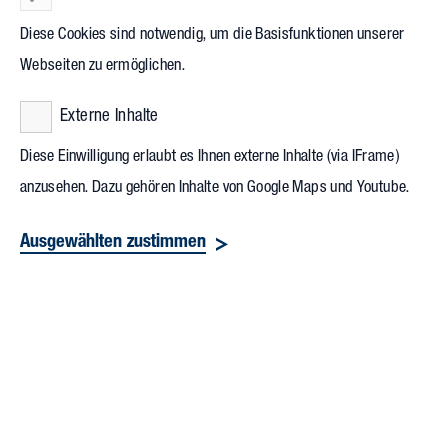
Bauen einfach auf den Punkt bringen.
Diese Cookies sind notwendig, um die Basisfunktionen unserer
Die nachhaltige Kreislaufwirtschaft
Webseiten zu ermöglichen.
gewinnt im Bauwesen zunehmend an
Bedeutung und erlebt eine wachsende
Externe Inhalte
Nachfrage. Sie zielt darauf ab, den
Diese Einwilligung erlaubt es Ihnen externe Inhalte (via IFrame)
Lebenszyklus von Gebäuden zu
anzusehen. Dazu gehören Inhalte von Google Maps und Youtube.
verlängern und den ökologischen
Ausgewählten zustimmen
Fußabdruck zu minimieren. Doch wie
lässt sich dieses Konzept in der Praxis
umsetzen? Ein Leuchtturmprojekt für
zirkuläres Bauen ist die
„Mall of BR“
,
hier wurde eine ehemalige
Fahrzeughalle revitalisiert und in eine