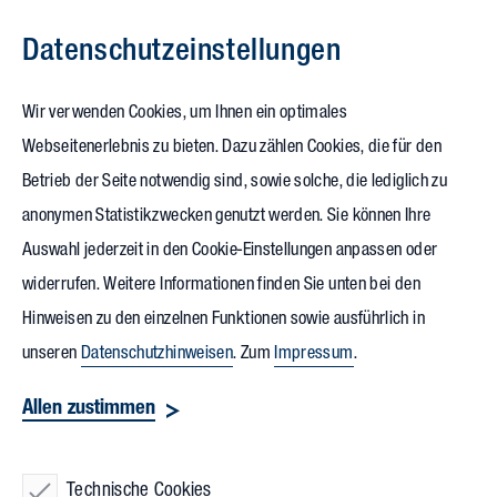
Datenschutz­einstellungen
Zum Inhalt springen
Wir verwenden Cookies, um Ihnen ein optimales
Webseitenerlebnis zu bieten. Dazu zählen Cookies, die für den
Zirkuläres
Betrieb der Seite notwendig sind, sowie solche, die lediglich zu
anonymen Statistikzwecken genutzt werden. Sie können Ihre
Bauen:
„Mall of BR“ setzt
Auswahl jederzeit in den Cookie-Einstellungen anpassen oder
Zeichen für Nachhaltigkeit
widerrufen. Weitere Informationen finden Sie unten bei den
Hinweisen zu den einzelnen Funktionen sowie ausführlich in
unseren
Datenschutzhinweisen
. Zum
Impressum
.
Ressourcenverschwendung ist out!
Allen zustimmen
Recycling und Wiederverwendung sind
in! So lässt sich das Thema zirkuläres
Technische Cookies