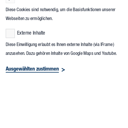
es auf dasselbe Maß. Die vier Kräne tragen dazu bei, dass die
Diese Cookies sind notwendig, um die Basisfunktionen unserer
Arbeiten an dem zukunftsweisenden Projekt im Herzen von
Webseiten zu ermöglichen.
Leipzig am historischen und zugleich top-innovativen
Externe Inhalte
Standort zügig vorangehen.
Diese Einwilligung erlaubt es Ihnen externe Inhalte (via IFrame)
anzusehen. Dazu gehören Inhalte von Google Maps und Youtube.
Ausgewählten zustimmen