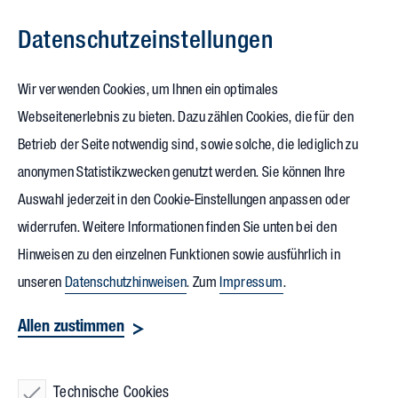
Datenschutz­einstellungen
Zum Inhalt springen
Wir verwenden Cookies, um Ihnen ein optimales
Webseitenerlebnis zu bieten. Dazu zählen Cookies, die für den
15.01.2024
Betrieb der Seite notwendig sind, sowie solche, die lediglich zu
CLL CityLab Leipzig:
anonymen Statistikzwecken genutzt werden. Sie können Ihre
Auswahl jederzeit in den Cookie-Einstellungen anpassen oder
Es geht hoch hinaus!
widerrufen. Weitere Informationen finden Sie unten bei den
Hinweisen zu den einzelnen Funktionen sowie ausführlich in
Es mutete wie ein Puzzle mit extragroßen Teilen an, als
unseren
Datenschutzhinweisen
. Zum
Impressum
.
vergangene Woche der erste und größte von insgesamt vier
Allen zustimmen
Kränen auf der Baustelle des
CLL CityLab Leipzig
montiert
wurde. Auf beeindruckende 45 Meter Höhe wuchs der
Technische Cookies
Turmdrehkran innerhalb von zwei Tagen, der Ausleger bringt